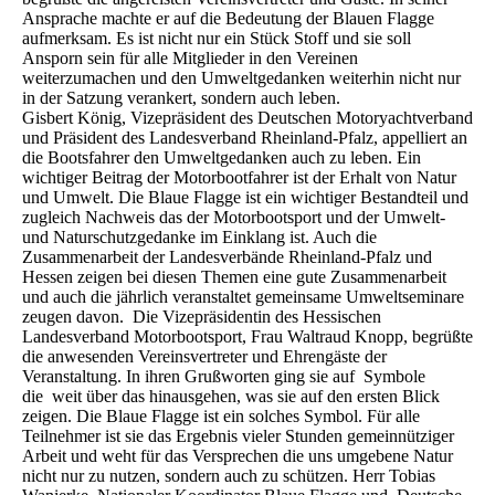
Ansprache machte er auf die Bedeutung der Blauen Flagge
aufmerksam. Es ist nicht nur ein Stück Stoff und sie soll
Ansporn sein für alle Mitglieder in den Vereinen
weiterzumachen und den Umweltgedanken weiterhin nicht nur
in der Satzung verankert, sondern auch leben.
Gisbert König, Vizepräsident des Deutschen Motoryachtverband
und Präsident des Landesverband Rheinland-Pfalz, appelliert an
die Bootsfahrer den Umweltgedanken auch zu leben. Ein
wichtiger Beitrag der Motorbootfahrer ist der Erhalt von Natur
und Umwelt. Die Blaue Flagge ist ein wichtiger Bestandteil und
zugleich Nachweis das der Motorbootsport und der Umwelt-
und Naturschutzgedanke im Einklang ist. Auch die
Zusammenarbeit der Landesverbände Rheinland-Pfalz und
Hessen zeigen bei diesen Themen eine gute Zusammenarbeit
und auch die jährlich veranstaltet gemeinsame Umweltseminare
zeugen davon. Die Vizepräsidentin des Hessischen
Landesverband Motorbootsport, Frau Waltraud Knopp, begrüßte
die anwesenden Vereinsvertreter und Ehrengäste der
Veranstaltung. In ihren Grußworten ging sie auf Symbole
die weit über das hinausgehen, was sie auf den ersten Blick
zeigen. Die Blaue Flagge ist ein solches Symbol. Für alle
Teilnehmer ist sie das Ergebnis vieler Stunden gemeinnütziger
Arbeit und weht für das Versprechen die uns umgebene Natur
nicht nur zu nutzen, sondern auch zu schützen. Herr Tobias