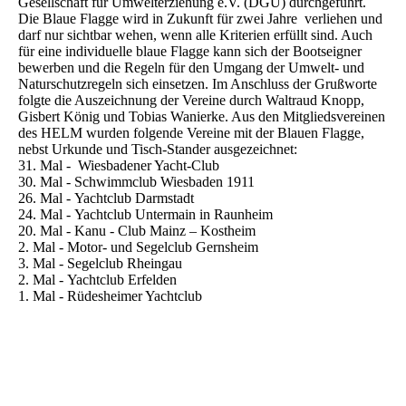
Gesellschaft für Umwelterziehung e.V. (DGU) durchgeführt.
Die Blaue Flagge wird in Zukunft für zwei Jahre verliehen und
darf nur sichtbar wehen, wenn alle Kriterien erfüllt sind. Auch
für eine individuelle blaue Flagge kann sich der Bootseigner
bewerben und die Regeln für den Umgang der Umwelt- und
Naturschutzregeln sich einsetzen. Im Anschluss der Grußworte
folgte die Auszeichnung der Vereine durch Waltraud Knopp,
Gisbert König und Tobias Wanierke. Aus den Mitgliedsvereinen
des HELM wurden folgende Vereine mit der Blauen Flagge,
nebst Urkunde und Tisch-Stander ausgezeichnet:
31. Mal - Wiesbadener Yacht-Club
30. Mal - Schwimmclub Wiesbaden 1911
26. Mal - Yachtclub Darmstadt
24. Mal - Yachtclub Untermain in Raunheim
20. Mal - Kanu - Club Mainz – Kostheim
2. Mal - Motor- und Segelclub Gernsheim
3. Mal - Segelclub Rheingau
2. Mal - Yachtclub Erfelden
1. Mal - Rüdesheimer Yachtclub