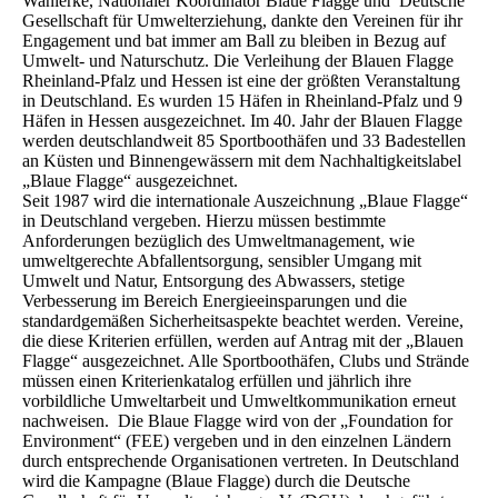
Wanierke, Nationaler Koordinator Blaue Flagge und Deutsche
Gesellschaft für Umwelterziehung, dankte den Vereinen für ihr
Engagement und bat immer am Ball zu bleiben in Bezug auf
Umwelt- und Naturschutz. Die Verleihung der Blauen Flagge
Rheinland-Pfalz und Hessen ist eine der größten Veranstaltung
in Deutschland. Es wurden 15 Häfen in Rheinland-Pfalz und 9
Häfen in Hessen ausgezeichnet. Im 40. Jahr der Blauen Flagge
werden deutschlandweit 85 Sportboothäfen und 33 Badestellen
an Küsten und Binnengewässern mit dem Nachhaltigkeitslabel
„Blaue Flagge“ ausgezeichnet.
Seit 1987 wird die internationale Auszeichnung „Blaue Flagge“
in Deutschland vergeben. Hierzu müssen bestimmte
Anforderungen bezüglich des Umweltmanagement, wie
umweltgerechte Abfallentsorgung, sensibler Umgang mit
Umwelt und Natur, Entsorgung des Abwassers, stetige
Verbesserung im Bereich Energieeinsparungen und die
standardgemäßen Sicherheitsaspekte beachtet werden. Vereine,
die diese Kriterien erfüllen, werden auf Antrag mit der „Blauen
Flagge“ ausgezeichnet. Alle Sportboothäfen, Clubs und Strände
müssen einen Kriterienkatalog erfüllen und jährlich ihre
vorbildliche Umweltarbeit und Umweltkommunikation erneut
nachweisen. Die Blaue Flagge wird von der „Foundation for
Environment“ (FEE) vergeben und in den einzelnen Ländern
durch entsprechende Organisationen vertreten. In Deutschland
wird die Kampagne (Blaue Flagge) durch die Deutsche