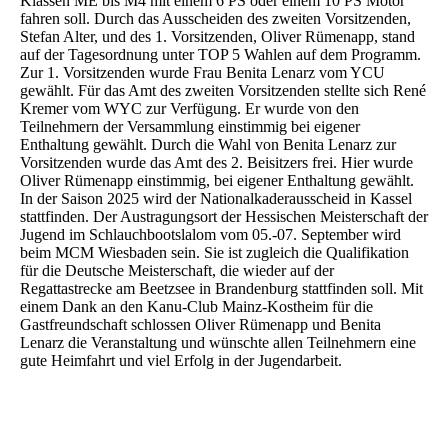
Klassen ME bis M4 mit einem 6 PS oder einem 10 PS Motor
fahren soll. Durch das Ausscheiden des zweiten Vorsitzenden,
Stefan Alter, und des 1. Vorsitzenden, Oliver Rümenapp, stand
auf der Tagesordnung unter TOP 5 Wahlen auf dem Programm.
Zur 1. Vorsitzenden wurde Frau Benita Lenarz vom YCU
gewählt. Für das Amt des zweiten Vorsitzenden stellte sich René
Kremer vom WYC zur Verfügung. Er wurde von den
Teilnehmern der Versammlung einstimmig bei eigener
Enthaltung gewählt. Durch die Wahl von Benita Lenarz zur
Vorsitzenden wurde das Amt des 2. Beisitzers frei. Hier wurde
Oliver Rümenapp einstimmig, bei eigener Enthaltung gewählt.
In der Saison 2025 wird der Nationalkaderausscheid in Kassel
stattfinden. Der Austragungsort der Hessischen Meisterschaft der
Jugend im Schlauchbootslalom vom 05.-07. September wird
beim MCM Wiesbaden sein. Sie ist zugleich die Qualifikation
für die Deutsche Meisterschaft, die wieder auf der
Regattastrecke am Beetzsee in Brandenburg stattfinden soll. Mit
einem Dank an den Kanu-Club Mainz-Kostheim für die
Gastfreundschaft schlossen Oliver Rümenapp und Benita
Lenarz die Veranstaltung und wünschte allen Teilnehmern eine
gute Heimfahrt und viel Erfolg in der Jugendarbeit.