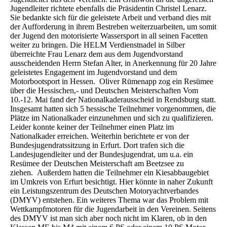
Jugendleiter richtete ebenfalls die Präsidentin Christel Lenarz.
Sie bedankte sich für die geleistete Arbeit und verband dies mit
der Aufforderung in ihrem Bestreben weiterzuarbeiten, um somit
der Jugend den motorisierte Wassersport in all seinen Facetten
weiter zu bringen. Die HELM Verdienstnadel in Silber
überreichte Frau Lenarz dem aus dem Jugendvorstand
ausscheidenden Herrn Stefan Alter, in Anerkennung für 20 Jahre
geleistetes Engagement im Jugendvorstand und dem
Motorbootsport in Hessen. Oliver Rümenapp zog ein Resümee
über die Hessischen,- und Deutschen Meisterschaften Vom
10.-12. Mai fand der Nationalkaderausscheid in Rendsburg statt.
Insgesamt hatten sich 5 hessische Teilnehmer vorgenommen, die
Plätze im Nationalkader einzunehmen und sich zu qualifizieren.
Leider konnte keiner der Teilnehmer einen Platz im
Nationalkader erreichen. Weiterhin berichtete er von der
Bundesjugendratssitzung in Erfurt. Dort trafen sich die
Landesjugendleiter und der Bundesjugendrat, um u.a. ein
Resümee der Deutschen Meisterschaft am Beetzsee zu
ziehen. Außerdem hatten die Teilnehmer ein Kiesabbaugebiet
im Umkreis von Erfurt besichtigt. Hier könnte in naher Zukunft
ein Leistungszentrum des Deutschen Motoryachtverbandes
(DMYV) entstehen. Ein weiteres Thema war das Problem mit
Wettkampfmotoren für die Jugendarbeit in den Vereinen. Seitens
des DMYV ist man sich aber noch nicht im Klaren, ob in den