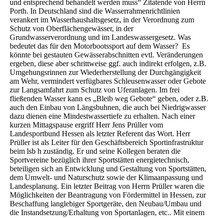
und entsprechend behandelt werden muss“ Zitatende von Herrn
Porth. In Deutschland sind die Wasserrahmenrichtlinien
verankert im Wasserhaushaltsgesetz, in der Verordnung zum
Schutz von Oberflächengewässer, in der
Grundwasserverordnung und im Landeswassergesetz. Was
bedeutet das für den Motorbootssport auf dem Wasser? Es
könnte bei gestauten Gewässerabschnitten evtl. Veränderungen
ergeben, diese aber schrittweise ggf. auch indirekt erfolgen, z.B.
Umgehungsrinnen zur Wiederherstellung der Durchgängigkeit
am Wehr, vermindert verfügbares Schleusenwasser oder Gebote
zur Langsamfahrt zum Schutz von Uferanlagen. Im frei
fließenden Wasser kann es „Bleib weg Gebote“ geben, oder z.B.
auch den Einbau von Längsbuhnen, die auch bei Niedrigwasser
dazu dienen eine Mindestwassertiefe zu erhalten. Nach einer
kurzen Mittagspause ergriff Herr Jens Prüller vom
Landesportbund Hessen als letzter Referent das Wort. Herr
Prüller ist als Leiter für den Geschäftsbereich Sportinfrastruktur
beim lsb h zuständig. Er und seine Kollegen beraten die
Sportvereine bezüglich ihrer Sportstätten energietechnisch,
beteiligen sich an Entwicklung und Gestaltung von Sportstätten,
dem Umwelt- und Naturschutz sowie der Klimaanpassung und
Landesplanung. Ein letzter Beitrag von Herrn Prüller waren die
Möglichkeiten der Beantragung von Fördermittel in Hessen, zur
Beschaffung langlebiger Sportgeräte, den Neubau/Umbau und
die Instandsetzung/Erhaltung von Sportanlagen, etc.. Mit einem