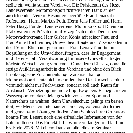
stellte ein wenig seinen Verein vor. Die Präsidentin des Hess.
Landesverband Motorbootsport richtete ihren Dank an den
ausrichtenden Verein. Besonders begrüßte Frau Lenarz die
Referenten, Herrn Markus Poth, Herrn Jens Prüller und Herrn
Peter Haag. Für den Landesverband Motorbootsport Rheinland-
Pfalz waren der Präsident und Vizepräsident des Deutschen
Motoryachtverband Herr Gisbert König mit seiner Frau und
Frau Anne Hochreuther, Umweltbeauftragte und Vizepräsidentin
des LV mit Ehemann gekommen. Frau Lenarz fand in ihrer
Begrüßung an die Umweltbeauftragten, dass ihr Engagement
und Bereitschaft, Verantwortung für unsere Umwelt zu tragen
höchste Wertschätzung verdienen. Ohne deren Einsatz, ohne die
stetige Aufklärungsarbeit in den Vereinen und ohne den Blick
für ökologische Zusammenhänge wäre nachhaltiger
Motorbootsport heute nicht mehr denkbar. Das Umweltseminar
vermittelt nicht nur Fachwissen, sondern soll auch Raum für
Austausch, Vernetzung und neue Impulse geben. Es liegt an den
Wassersportlern das Gleichgewicht zwischen Sport und
Naturschutz zu wahren, denn Umweltschutz gelingt am besten
dort, wo Menschen miteinander sprechen, voneinander lernen
und gemeinsam Lösungen finden. Zum Schluss ihrer Grußworte
konnte Frau Lenarz noch eine erfreuliche Information von der
Lahn mitteilen. Das Projekt LiLa wurde verlängert und läuft nun
bis Ende 2026. Mit einem Dank an alle, die am Seminar