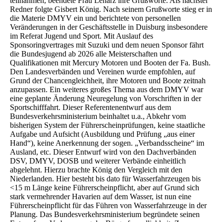
teilnahmen, beendete Frau Lenarz ihre Grußworte. Als nächster
Redner folgte Gisbert König. Nach seinem Grußworte stieg er in
die Materie DMYV ein und berichtete von personellen
Veränderungen in der Geschäftsstelle in Duisburg insbesondere
im Referat Jugend und Sport. Mit Auslauf des
Sponsoringvertrages mit Suzuki und dem neuen Sponsor fährt
die Bundesjugend ab 2026 alle Meisterschaften und
Qualifikationen mit Mercury Motoren und Booten der Fa. Bush.
Den Landesverbänden und Vereinen wurde empfohlen, auf
Grund der Chancengleichheit, ihre Motoren und Boote zeitnah
anzupassen. Ein weiteres großes Thema aus dem DMYV war
eine geplante Änderung Neuregelung von Vorschriften in der
Sportschifffahrt. Dieser Referentenentwurf aus dem
Bundesverkehrsministerium beinhaltet u.a., Abkehr vom
bisherigen System der Führerscheinprüfungen, keine staatliche
Aufgabe und Aufsicht (Ausbildung und Prüfung „aus einer
Hand“), keine Anerkennung der sogen. „Verbandsscheine“ im
Ausland, etc. Dieser Entwurf wird von den Dachverbänden
DSV, DMYV, DOSB und weiterer Verbände einheitlich
abgelehnt. Hierzu brachte König den Vergleich mit den
Niederlanden. Hier besteht bis dato für Wasserfahrzeugen bis
<15 m Länge keine Führerscheinpflicht, aber auf Grund sich
stark vermehrender Havarien auf dem Wasser, ist nun eine
Führerscheinpflicht für das Führen von Wasserfahrzeuge in der
Planung. Das Bundesverkehrsministerium begründete seinen