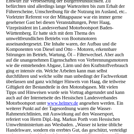
Entwurf zur Verbesserung der Bürgerfreundlichkeit. Zu
befürchten sind allerdings lange Wartezeiten bis zum Erhalt der
Führerscheine, Umschreibung für die Nutzung im Ausland, etc..
Vorletzter Referent vor der Mittagspause war ein immer gerne
gesehener Gast bei diesen Veranstaltungen, Peter Haag,
Vizepräsident im Landesverband Motorbootsport Baden-
Württemberg. Er hatte sich mit dem Thema des
umweltfreundlichen Betriebs von Bootsmotoren
auseinandergesetzt. Die Inhalte waren, der Aufbau und die
Komponenten von Diesel und Otto – Motoren, erkennbare
Störungen im Betrieb, Wartung, Öl – Filterwechsel. Aber auch
auf die unangenehmen Eigenschaften von Verbrennungsmotoren
wie die entstehenden Abgase, Lärm und den Kraftstoffverbrauch
ging er intensiv ein. Welche Arbeiten kann man selbst
durchführen und welche sollte man unbedingt der Fachwerkstatt
überlassen und ganz wichtiger Hinweis von Haag, die teilweise
Giftigkeit der Bestandteile in den Motorabgasen. Mit vielen
Tipps und Hinweisen wurde sein Vortrag abgerundet und kann
auch auf der Internetseite des Hessischen Landesverbandes
Motorbootsport unter
www.helmev.de
angesehen werden. Ein
weiterer Punkt auf der Tagesordnung waren die Wasser-
Rahmenrichtlinien, mit Auswirkung auf den Wassersport,
referiert von Herrn Dipl.-Ing. Markus Porth vom Hessischen
Umweltministerium aus Wiesbaden. „Wasser ist keine übliche
Handelsware, sondern ein ererbtes Gut, das geschützt, verteidigt